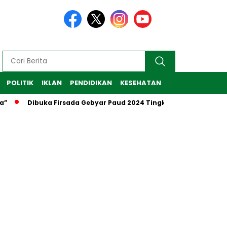
POLITIK
IKLAN
PENDIDIKAN
KESEHATAN
RAGAM
TEKNO
”
Dibuka Firsada Gebyar Paud 2024 Tingkat Kabupaten Tub