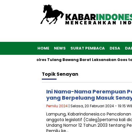
HOME
NEWS
SURAT PEMBACA
DESA
DA
 ke-76, Polwan Polres Tulang Bawang Barat Laksanakan Goes to 
Topik
Senayan
Ini Nama-Nama Perempuan Pol
yang Berpeluang Masuk Senay
Pemilu 2024
| Selasa, 20 Februari 2024 - 19:15 WI
Lampung, Kabarindonesia.co Pencalona
anggota legislatif (Caleg)pertama kali
Undang Nomor 12 Tahun 2003 tentang Pe
Pemilu ke…