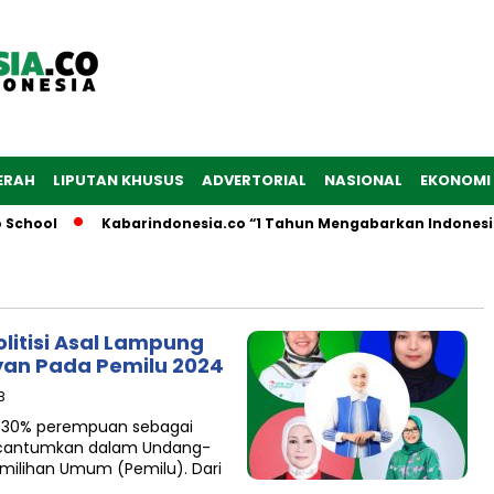
ERAH
LIPUTAN KHUSUS
ADVERTORIAL
NASIONAL
EKONOMI
School
Kabarindonesia.co “1 Tahun Mengabarkan Indonesia
itisi Asal Lampung
an Pada Pemilu 2024
B
n 30% perempuan sebagai
 dicantumkan dalam Undang-
milihan Umum (Pemilu). Dari