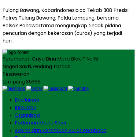
Tulang Bawang, Kabarindonesia.co Tekab 308 Presisi
Polres Tulang Bawang, Polda Lampung, bersama
Polsek Penawartama mengungkap tindak pidana
pencurian dengan kekerasan (curas) yang terjadi
hari…
Perumahan Griya Bina Mitra Blok F No.15
Negeri Sakti, Gedung Tataan
Pesawaran
Lampung 35366
Disclaimer
Info Iklan
Organisasi
Pedoman Media Siber
Syarat dan Ketentuan Surat Pembaca