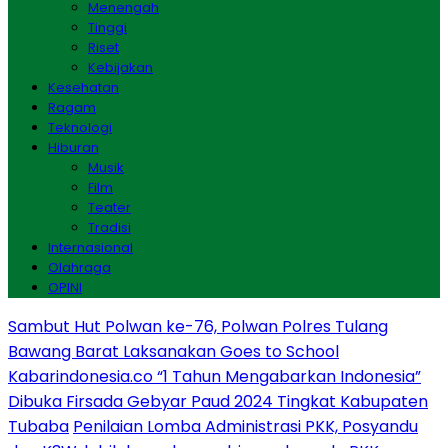
Menengah
Tinggi
Riset
Kebijakan
Kesehatan
Ragam
Teknologi
Hiburan
Musik
Film
Teater
Tradisi
Internasional
Olahraga
OPINI
Sambut Hut Polwan ke-76, Polwan Polres Tulang
Bawang Barat Laksanakan Goes to School
Kabarindonesia.co “1 Tahun Mengabarkan Indonesia”
Dibuka Firsada Gebyar Paud 2024 Tingkat Kabupaten
Tubaba
Penilaian Lomba Administrasi PKK, Posyandu