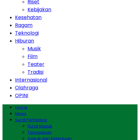
Riset
Kebijakan
Kesehatan
Ragam
Teknologi
Hiburan
Musik
Film
Teater
Tradisi
Internasional
Olahraga
OPINI
Home
News
Surat Pembaca
Surat Masuk
Tanggapan
Syarat dan Ketentuan