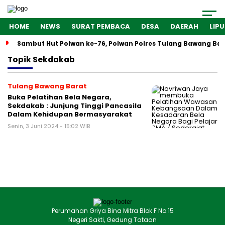
HOME
NEWS
SURAT PEMBACA
DESA
DAERAH
LIP
Sambut Hut Polwan ke-76, Polwan Polres Tulang Bawang Bar
Topik
Sekdakab
Tulang Bawang Barat
Buka Pelatihan Bela Negara,
Sekdakab : Junjung Tinggi Pancasila
Dalam Kehidupan Bermasyarakat
Senin, 3 Juni 2024 - 15:02 WIB
Perumahan Griya Bina Mitra Blok F No.15
Negeri Sakti, Gedung Tataan