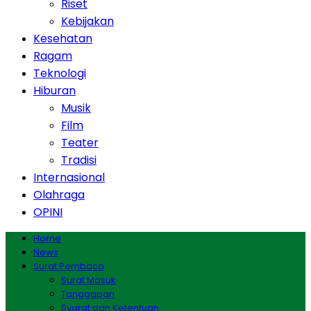
Riset
Kebijakan
Kesehatan
Ragam
Teknologi
Hiburan
Musik
Film
Teater
Tradisi
Internasional
Olahraga
OPINI
Home
News
Surat Pembaca
Surat Masuk
Tanggapan
Syarat dan Ketentuan