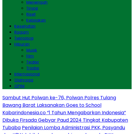
Menengah
Tinggi
Riset
Kebijakan
Kesehatan
Ragam
Teknologi
Hiburan
Musik
Film
Teater
Tradisi
Internasional
Olahraga
OPINI
Sambut Hut Polwan ke-76, Polwan Polres Tulang
Bawang Barat Laksanakan Goes to School
Kabarindonesia.co “1 Tahun Mengabarkan Indonesia”
Dibuka Firsada Gebyar Paud 2024 Tingkat Kabupaten
Tubaba
Penilaian Lomba Administrasi PKK, Posyandu