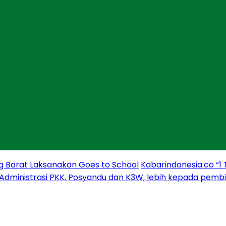
g Barat Laksanakan Goes to School
Kabarindonesia.co “1
 Administrasi PKK, Posyandu dan K3W, lebih kepada pem