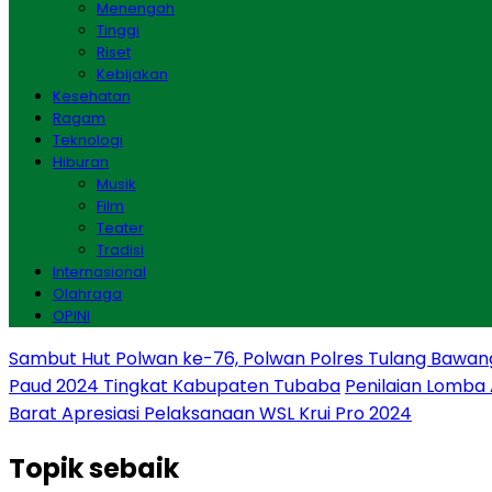
Menengah
Tinggi
Riset
Kebijakan
Kesehatan
Ragam
Teknologi
Hiburan
Musik
Film
Teater
Tradisi
Internasional
Olahraga
OPINI
Sambut Hut Polwan ke-76, Polwan Polres Tulang Bawan
Paud 2024 Tingkat Kabupaten Tubaba
Penilaian Lomba
Barat Apresiasi Pelaksanaan WSL Krui Pro 2024
Topik
sebaik