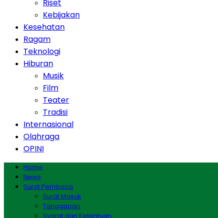
Riset
Kebijakan
Kesehatan
Ragam
Teknologi
Hiburan
Musik
Film
Teater
Tradisi
Internasional
Olahraga
OPINI
Home
News
Surat Pembaca
Surat Masuk
Tanggapan
Syarat dan Ketentuan