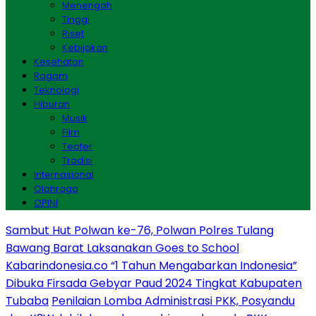
Menengah
Tinggi
Riset
Kebijakan
Kesehatan
Ragam
Teknologi
Hiburan
Musik
Film
Teater
Tradisi
Internasional
Olahraga
OPINI
Sambut Hut Polwan ke-76, Polwan Polres Tulang
Bawang Barat Laksanakan Goes to School
Kabarindonesia.co “1 Tahun Mengabarkan Indonesia”
Dibuka Firsada Gebyar Paud 2024 Tingkat Kabupaten
Tubaba
Penilaian Lomba Administrasi PKK, Posyandu