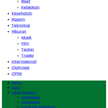
Riset
Kebijakan
Kesehatan
Ragam
Teknologi
Hiburan
Musik
Film
Teater
Tradisi
Internasional
Olahraga
OPINI
Home
News
Surat Pembaca
Surat Masuk
Tanggapan
Syarat dan Ketentuan