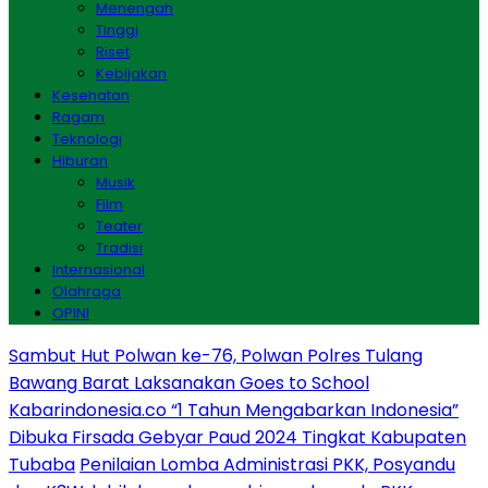
Menengah
Tinggi
Riset
Kebijakan
Kesehatan
Ragam
Teknologi
Hiburan
Musik
Film
Teater
Tradisi
Internasional
Olahraga
OPINI
Sambut Hut Polwan ke-76, Polwan Polres Tulang
Bawang Barat Laksanakan Goes to School
Kabarindonesia.co “1 Tahun Mengabarkan Indonesia”
Dibuka Firsada Gebyar Paud 2024 Tingkat Kabupaten
Tubaba
Penilaian Lomba Administrasi PKK, Posyandu