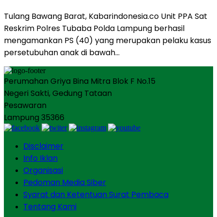
Tulang Bawang Barat, Kabarindonesia.co Unit PPA Sat
Reskrim Polres Tubaba Polda Lampung berhasil
mengamankan PS (40) yang merupakan pelaku kasus
persetubuhan anak di bawah…
Perumahan Griya Bina Mitra Blok F No.15
Negeri Sakti, Gedung Tataan
Pesawaran
Lampung 35366
Disclaimer
Info Iklan
Organisasi
Pedoman Media Siber
Syarat dan Ketentuan Surat Pembaca
Tentang Kami