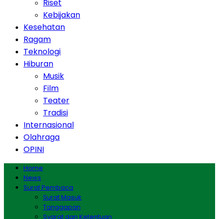
Riset
Kebijakan
Kesehatan
Ragam
Teknologi
Hiburan
Musik
Film
Teater
Tradisi
Internasional
Olahraga
OPINI
Home
News
Surat Pembaca
Surat Masuk
Tanggapan
Syarat dan Ketentuan