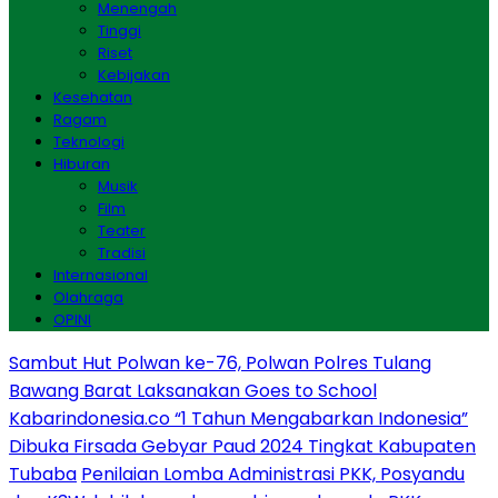
Menengah
Tinggi
Riset
Kebijakan
Kesehatan
Ragam
Teknologi
Hiburan
Musik
Film
Teater
Tradisi
Internasional
Olahraga
OPINI
Sambut Hut Polwan ke-76, Polwan Polres Tulang
Bawang Barat Laksanakan Goes to School
Kabarindonesia.co “1 Tahun Mengabarkan Indonesia”
Dibuka Firsada Gebyar Paud 2024 Tingkat Kabupaten
Tubaba
Penilaian Lomba Administrasi PKK, Posyandu