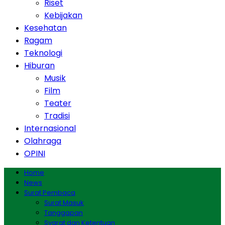
Riset
Kebijakan
Kesehatan
Ragam
Teknologi
Hiburan
Musik
Film
Teater
Tradisi
Internasional
Olahraga
OPINI
Home
News
Surat Pembaca
Surat Masuk
Tanggapan
Syarat dan Ketentuan