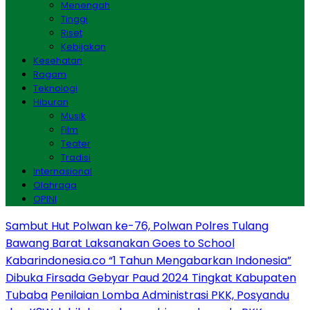
Menengah
Tinggi
Riset
Kebijakan
Kesehatan
Ragam
Teknologi
Hiburan
Musik
Film
Teater
Tradisi
Internasional
Olahraga
OPINI
Sambut Hut Polwan ke-76, Polwan Polres Tulang
Bawang Barat Laksanakan Goes to School
Kabarindonesia.co “1 Tahun Mengabarkan Indonesia”
Dibuka Firsada Gebyar Paud 2024 Tingkat Kabupaten
Tubaba
Penilaian Lomba Administrasi PKK, Posyandu