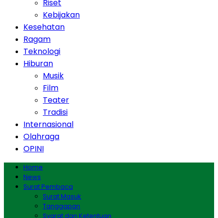
Riset
Kebijakan
Kesehatan
Ragam
Teknologi
Hiburan
Musik
Film
Teater
Tradisi
Internasional
Olahraga
OPINI
Home
News
Surat Pembaca
Surat Masuk
Tanggapan
Syarat dan Ketentuan