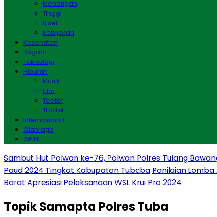
Menengah
Tinggi
Riset
Kebijakan
Kesehatan
Ragam
Teknologi
Hiburan
Musik
Film
Teater
Tradisi
Internasional
Olahraga
OPINI
Sambut Hut Polwan ke-76, Polwan Polres Tulang Bawan
Paud 2024 Tingkat Kabupaten Tubaba
Penilaian Lomba
Barat Apresiasi Pelaksanaan WSL Krui Pro 2024
Topik
Samapta Polres Tuba