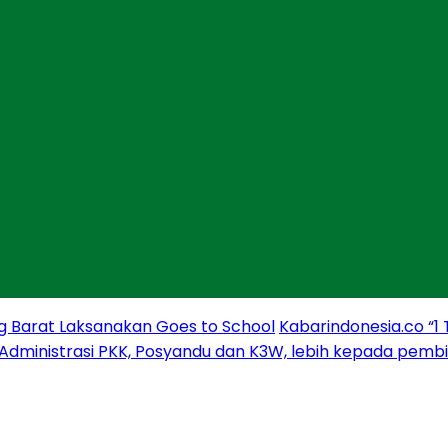
g Barat Laksanakan Goes to School
Kabarindonesia.co “1
 Administrasi PKK, Posyandu dan K3W, lebih kepada pem