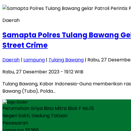
Daerah
Samapta Polres Tulang Bawang Gelar
Street Crime
Daerah
|
Lampung
|
Tulang Bawang
| Rabu, 27 Desember 
Rabu, 27 Desember 2023 - 19:12 WIB
Tulang Bawang, Kabar Indonesia-Guna memberikan ras
Bawang (Tuba), Polda…
Perumahan Griya Bina Mitra Blok F No.15
Negeri Sakti, Gedung Tataan
Pesawaran
Lampung 35366