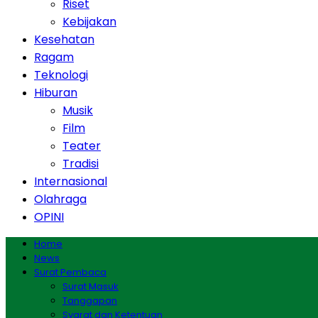
Riset
Kebijakan
Kesehatan
Ragam
Teknologi
Hiburan
Musik
Film
Teater
Tradisi
Internasional
Olahraga
OPINI
Home
News
Surat Pembaca
Surat Masuk
Tanggapan
Syarat dan Ketentuan