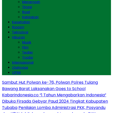
Menengah
Tinggi
Riset
Kebijakan
Kesehatan
Ragam
Teknologi
Hiburan
Musik
Film
Teater
Tradisi
Internasional
Olahraga
OPINI
Sambut Hut Polwan ke-76, Polwan Polres Tulang
Bawang Barat Laksanakan Goes to School
Kabarindonesia.co “1 Tahun Mengabarkan Indonesia”
Dibuka Firsada Gebyar Paud 2024 Tingkat Kabupaten
Tubaba
Penilaian Lomba Administrasi PKK, Posyandu