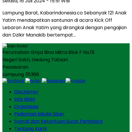
Selasa, 16 Juli 2024 - 15:51 WIB
Lampung Barat, Kabarindonesia.co Sebanyak 121 Anak
Yatim mendapatkan santunan di acara Kick Off
Lebaran Anak Yatim yang dirangkai dengan pengajian
dan Dzikir Manakib bertempat…
Perumahan Griya Bina Mitra Blok F No.15
Negeri Sakti, Gedung Tataan
Pesawaran
Lampung 35366
Disclaimer
Info Iklan
Organisasi
Pedoman Media Siber
Syarat dan Ketentuan Surat Pembaca
Tentang Kami