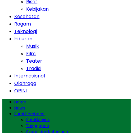
Riset
Kebijakan
Kesehatan
Ragam
Teknologi
Hiburan
Musik
Film
Teater
Tradisi
Internasional
Olahraga
OPINI
Home
News
Surat Pembaca
Surat Masuk
Tanggapan
Syarat dan Ketentuan