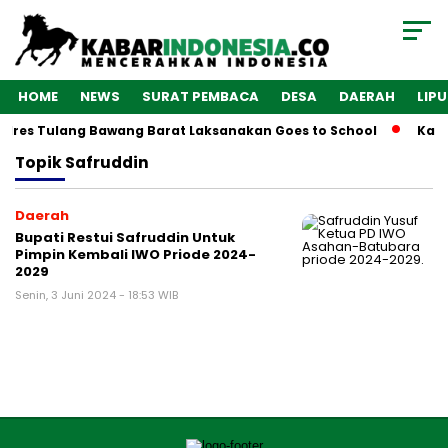
HOME
NEWS
SURAT PEMBACA
DESA
DAERAH
LIP
olres Tulang Bawang Barat Laksanakan Goes to School
Kaba
Topik
Safruddin
Daerah
Bupati Restui Safruddin Untuk
Pimpin Kembali IWO Priode 2024-
2029
Senin, 3 Juni 2024 - 18:53 WIB