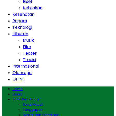
Riset
Kebijakan
Kesehatan
Ragam
Teknologi
Hiburan
Musik
Film
Teater
Tradisi
Internasional
Olahraga
OPINI
Home
News
Surat Pembaca
Surat Masuk
Tanggapan
Syarat dan Ketentuan