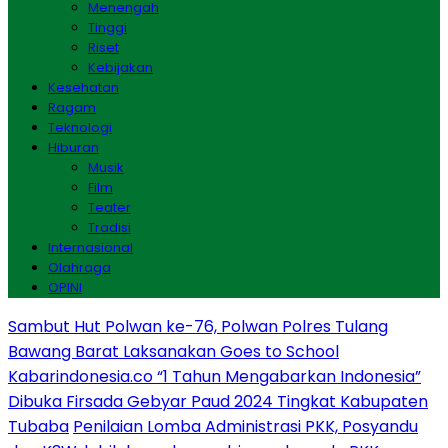
Menengah
Tinggi
Riset
Kebijakan
Kesehatan
Ragam
Teknologi
Hiburan
Musik
Film
Teater
Tradisi
Internasional
Olahraga
OPINI
Sambut Hut Polwan ke-76, Polwan Polres Tulang
Bawang Barat Laksanakan Goes to School
Kabarindonesia.co “1 Tahun Mengabarkan Indonesia”
Dibuka Firsada Gebyar Paud 2024 Tingkat Kabupaten
Tubaba
Penilaian Lomba Administrasi PKK, Posyandu