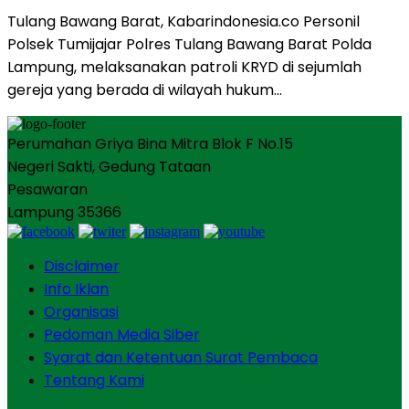
Tulang Bawang Barat, Kabarindonesia.co Personil
Polsek Tumijajar Polres Tulang Bawang Barat Polda
Lampung, melaksanakan patroli KRYD di sejumlah
gereja yang berada di wilayah hukum…
Perumahan Griya Bina Mitra Blok F No.15
Negeri Sakti, Gedung Tataan
Pesawaran
Lampung 35366
Disclaimer
Info Iklan
Organisasi
Pedoman Media Siber
Syarat dan Ketentuan Surat Pembaca
Tentang Kami