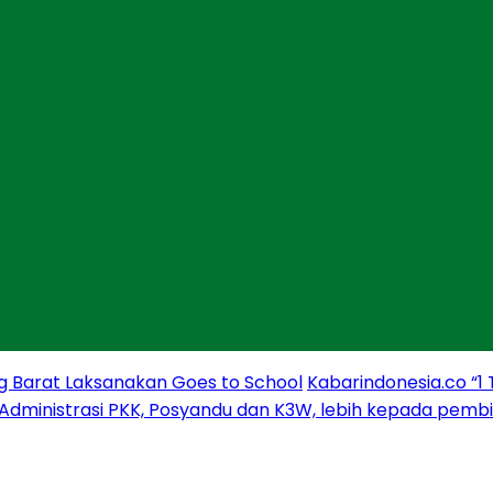
g Barat Laksanakan Goes to School
Kabarindonesia.co “1
 Administrasi PKK, Posyandu dan K3W, lebih kepada pem