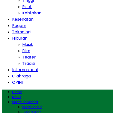
Tinggi
Riset
Kebijakan
Kesehatan
Ragam
Teknologi
Hiburan
Musik
Film
Teater
Tradisi
Internasional
Olahraga
OPINI
Home
News
Surat Pembaca
Surat Masuk
Tanggapan