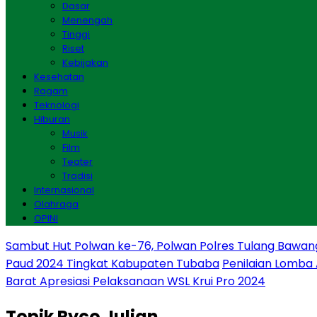
Dasar
Menengah
Tinggi
Riset
Kebijakan
Kesehatan
Ragam
Teknologi
Hiburan
Musik
Film
Teater
Tradisi
Internasional
Olahraga
OPINI
Sambut Hut Polwan ke-76, Polwan Polres Tulang Bawan
Paud 2024 Tingkat Kabupaten Tubaba
Penilaian Lomba
Barat Apresiasi Pelaksanaan WSL Krui Pro 2024
Topik
Ryco Julian