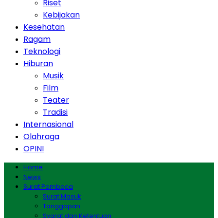
Riset
Kebijakan
Kesehatan
Ragam
Teknologi
Hiburan
Musik
Film
Teater
Tradisi
Internasional
Olahraga
OPINI
Home
News
Surat Pembaca
Surat Masuk
Tanggapan
Syarat dan Ketentuan