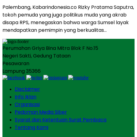
Palembang, Kabarindonesia.co Rizky Pratama Saputra,
tokoh pemuda yang juga politikus muda yang akrab
disapa RPS, menegaskan bahwa warga Sumsel layak
mendapatkan pemimpin yang berkualitas…
Perumahan Griya Bina Mitra Blok F No.15
Negeri Sakti, Gedung Tataan
Pesawaran
Lampung 35366
Disclaimer
Info Iklan
Organisasi
Pedoman Media Siber
Syarat dan Ketentuan Surat Pembaca
Tentang Kami