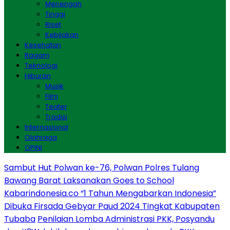
Menengah
Tinggi
Riset
Kebijakan
Kesehatan
Ragam
Teknologi
Hiburan
Musik
Film
Teater
Tradisi
Internasional
Olahraga
OPINI
Sambut Hut Polwan ke-76, Polwan Polres Tulang
Bawang Barat Laksanakan Goes to School
Kabarindonesia.co “1 Tahun Mengabarkan Indonesia”
Dibuka Firsada Gebyar Paud 2024 Tingkat Kabupaten
Tubaba
Penilaian Lomba Administrasi PKK, Posyandu