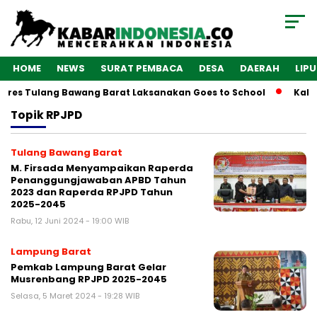
HOME
NEWS
SURAT PEMBACA
DESA
DAERAH
LIP
olres Tulang Bawang Barat Laksanakan Goes to School
Kaba
Topik
RPJPD
Tulang Bawang Barat
M. Firsada Menyampaikan Raperda
Penanggungjawaban APBD Tahun
2023 dan Raperda RPJPD Tahun
2025-2045
Rabu, 12 Juni 2024 - 19:00 WIB
Lampung Barat
Pemkab Lampung Barat Gelar
Musrenbang RPJPD 2025-2045
Selasa, 5 Maret 2024 - 19:28 WIB