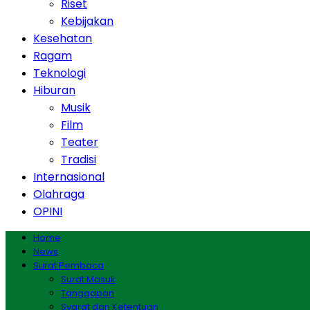
Riset
Kebijakan
Kesehatan
Ragam
Teknologi
Hiburan
Musik
Film
Teater
Tradisi
Internasional
Olahraga
OPINI
Home
News
Surat Pembaca
Surat Masuk
Tanggapan
Syarat dan Ketentuan