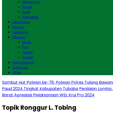
Menengah
Tinggi
Riset
Kebijakan
Kesehatan
Ragam
Teknologi
Hiburan
Musik
Film
Teater
Tradisi
Internasional
Olahraga
OPINI
Sambut Hut Polwan ke-76, Polwan Polres Tulang Bawan
Paud 2024 Tingkat Kabupaten Tubaba
Penilaian Lomba
Barat Apresiasi Pelaksanaan WSL Krui Pro 2024
Topik
Ronggur L. Tobing