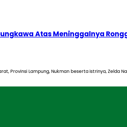
Sungkawa Atas Meninggalnya Rongg
arat, Provinsi Lampung, Nukman beserta istrinya, Zeld