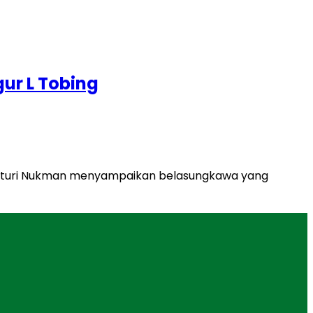
ur L Tobing
a Naturi Nukman menyampaikan belasungkawa yang