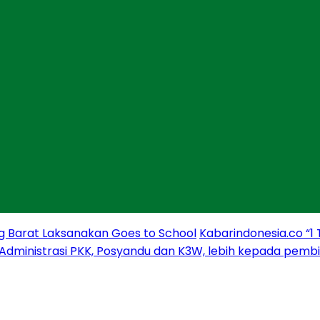
g Barat Laksanakan Goes to School
Kabarindonesia.co “1
 Administrasi PKK, Posyandu dan K3W, lebih kepada pem