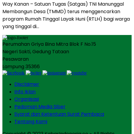
Way Kanan – Satuan Tugas (Satgas) TNI Manunggal
Membangun Desa (TMMD) terus menggencarkan
program Rumah Tinggal Layak Huni (RTLH) bagi warga
yang tinggal di…
Perumahan Griya Bina Mitra Blok F No.15
Negeri Sakti, Gedung Tataan
Pesawaran
Lampung 35366
Disclaimer
Info Iklan
Organisasi
Pedoman Media Siber
Syarat dan Ketentuan Surat Pembaca
Tentang Kami
Copyright © 2023 KabarIndonesia.co - All Rights