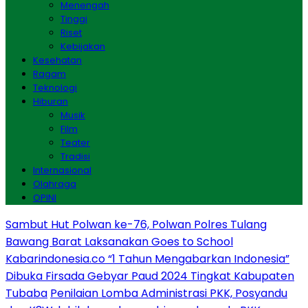
Menengah
Tinggi
Riset
Kebijakan
Kesehatan
Ragam
Teknologi
Hiburan
Musik
Film
Teater
Tradisi
Internasional
Olahraga
OPINI
Sambut Hut Polwan ke-76, Polwan Polres Tulang
Bawang Barat Laksanakan Goes to School
Kabarindonesia.co “1 Tahun Mengabarkan Indonesia”
Dibuka Firsada Gebyar Paud 2024 Tingkat Kabupaten
Tubaba
Penilaian Lomba Administrasi PKK, Posyandu