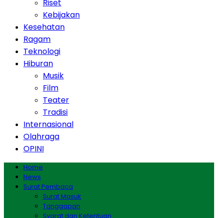
Riset
Kebijakan
Kesehatan
Ragam
Teknologi
Hiburan
Musik
Film
Teater
Tradisi
Internasional
Olahraga
OPINI
Home
News
Surat Pembaca
Surat Masuk
Tanggapan
Syarat dan Ketentuan