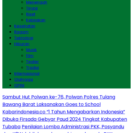
Menengah
Tinggi
Riset
Kebijakan
Kesehatan
Ragam
Teknologi
Hiburan
Musik
Film
Teater
Tradisi
Internasional
Olahraga
OPINI
Sambut Hut Polwan ke-76, Polwan Polres Tulang
Bawang Barat Laksanakan Goes to School
Kabarindonesia.co “1 Tahun Mengabarkan Indonesia”
Dibuka Firsada Gebyar Paud 2024 Tingkat Kabupaten
Tubaba
Penilaian Lomba Administrasi PKK, Posyandu