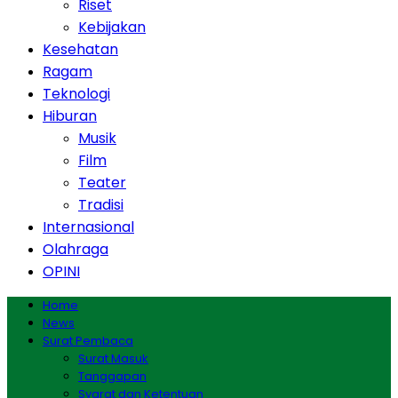
Riset
Kebijakan
Kesehatan
Ragam
Teknologi
Hiburan
Musik
Film
Teater
Tradisi
Internasional
Olahraga
OPINI
Home
News
Surat Pembaca
Surat Masuk
Tanggapan
Syarat dan Ketentuan