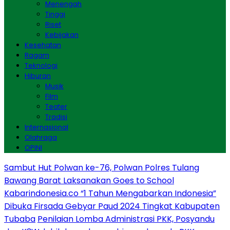
Menengah
Tinggi
Riset
Kebijakan
Kesehatan
Ragam
Teknologi
Hiburan
Musik
Film
Teater
Tradisi
Internasional
Olahraga
OPINI
Sambut Hut Polwan ke-76, Polwan Polres Tulang
Bawang Barat Laksanakan Goes to School
Kabarindonesia.co “1 Tahun Mengabarkan Indonesia”
Dibuka Firsada Gebyar Paud 2024 Tingkat Kabupaten
Tubaba
Penilaian Lomba Administrasi PKK, Posyandu