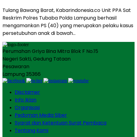
Tulang Bawang Barat, Kabarindonesia.co Unit PPA Sat
Reskrim Polres Tubaba Polda Lampung berhasil
mengamankan PS (40) yang merupakan pelaku kasus
persetubuhan anak di bawah…
Perumahan Griya Bina Mitra Blok F No.15
Negeri Sakti, Gedung Tataan
Pesawaran
Lampung 35366
Disclaimer
Info Iklan
Organisasi
Pedoman Media Siber
Syarat dan Ketentuan Surat Pembaca
Tentang Kami