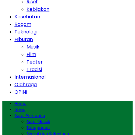
Riset
Kebijakan
Kesehatan
Ragam
Teknologi
Hiburan
Musik
Film
Teater
Tradisi
Internasional
Olahraga
OPINI
Home
News
Surat Pembaca
Surat Masuk
Tanggapan
Syarat dan Ketentuan