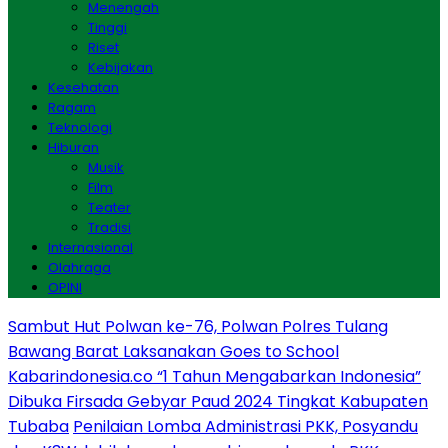
Menengah
Tinggi
Riset
Kebijakan
Kesehatan
Ragam
Teknologi
Hiburan
Musik
Film
Teater
Tradisi
Internasional
Olahraga
OPINI
Sambut Hut Polwan ke-76, Polwan Polres Tulang
Bawang Barat Laksanakan Goes to School
Kabarindonesia.co “1 Tahun Mengabarkan Indonesia”
Dibuka Firsada Gebyar Paud 2024 Tingkat Kabupaten
Tubaba
Penilaian Lomba Administrasi PKK, Posyandu