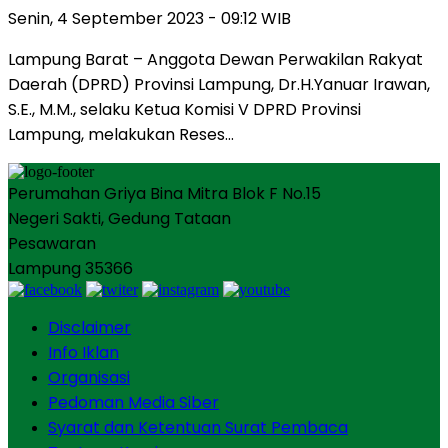
Senin, 4 September 2023 - 09:12 WIB
Lampung Barat – Anggota Dewan Perwakilan Rakyat
Daerah (DPRD) Provinsi Lampung, Dr.H.Yanuar Irawan,
S.E., M.M., selaku Ketua Komisi V DPRD Provinsi
Lampung, melakukan Reses…
Perumahan Griya Bina Mitra Blok F No.15
Negeri Sakti, Gedung Tataan
Pesawaran
Lampung 35366
Disclaimer
Info Iklan
Organisasi
Pedoman Media Siber
Syarat dan Ketentuan Surat Pembaca