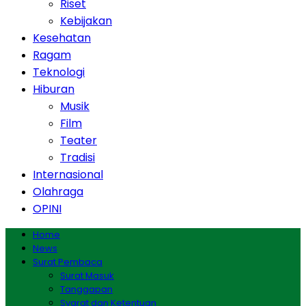
Riset
Kebijakan
Kesehatan
Ragam
Teknologi
Hiburan
Musik
Film
Teater
Tradisi
Internasional
Olahraga
OPINI
Home
News
Surat Pembaca
Surat Masuk
Tanggapan
Syarat dan Ketentuan