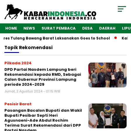
HOME
NEWS
SURAT PEMBACA
DESA
DAERAH
LIP
olres Tulang Bawang Barat Laksanakan Goes to School
Kaba
Topik
Rekomendasi
Pilkada 2024
DPD Partai Nasdem Lampung beri
Rekomendasi kepada RMD, Sebagai
Calon Gubernur Provinsi Lampung
periode 2024-2029
Jumat, 2 Agustus 2024 - 01:15 WIB
Pesisir Barat
Pasangan Bacalon Bupati dan Wakil
Bupati Pesibar Septi Heri
Agusnaeni-Ade Abdul Rochim
Terima Surat Rekomendasi dari DPP
Partai Nasdem