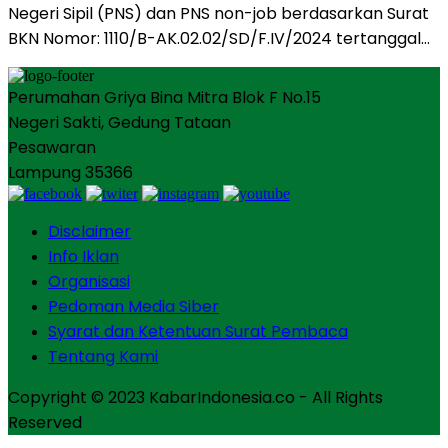
Negeri Sipil (PNS) dan PNS non-job berdasarkan Surat
BKN Nomor: 1110/B-AK.02.02/SD/F.IV/2024 tertanggal…
Perumahan Griya Bina Mitra Blok F No.15
Negeri Sakti, Gedung Tataan
Pesawaran
Lampung 35366
Disclaimer
Info Iklan
Organisasi
Pedoman Media Siber
Syarat dan Ketentuan Surat Pembaca
Tentang Kami
Copyright © 2023 KabarIndonesia.co - All Rights
Reserved