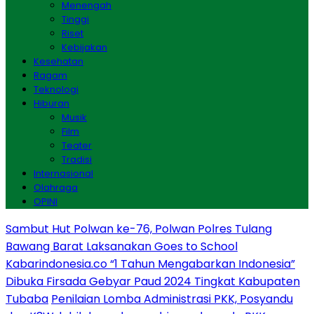
Menengah
Tinggi
Riset
Kebijakan
Kesehatan
Ragam
Teknologi
Hiburan
Musik
Film
Teater
Tradisi
Internasional
Olahraga
OPINI
Sambut Hut Polwan ke-76, Polwan Polres Tulang
Bawang Barat Laksanakan Goes to School
Kabarindonesia.co “1 Tahun Mengabarkan Indonesia”
Dibuka Firsada Gebyar Paud 2024 Tingkat Kabupaten
Tubaba
Penilaian Lomba Administrasi PKK, Posyandu