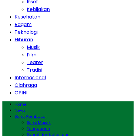
Riset
Kebijakan
Kesehatan
Ragam
Teknologi
Hiburan
Musik
Film
Teater
Tradisi
Internasional
Olahraga
OPINI
Home
News
Surat Pembaca
Surat Masuk
Tanggapan
Syarat dan Ketentuan