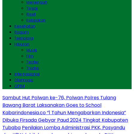
Menengah
Tinggi
Riset
Kebijakan
Kesehatan
Ragam
Teknologi
Hiburan
Musik
Film
Teater
Tradisi
Internasional
Olahraga
OPINI
Sambut Hut Polwan ke-76, Polwan Polres Tulang
Bawang Barat Laksanakan Goes to School
Kabarindonesia.co “1 Tahun Mengabarkan Indonesia”
Dibuka Firsada Gebyar Paud 2024 Tingkat Kabupaten
Tubaba
Penilaian Lomba Administrasi PKK, Posyandu