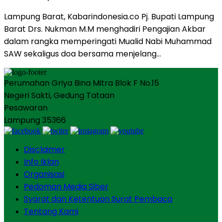
Lampung Barat, Kabarindonesia.co Pj. Bupati Lampung
Barat Drs. Nukman M.M menghadiri Pengajian Akbar
dalam rangka memperingati Mualid Nabi Muhammad
SAW sekaligus doa bersama menjelang…
Perumahan Griya Bina Mitra Blok F No.15
Negeri Sakti, Gedung Tataan
Pesawaran
Lampung 35366
Disclaimer
Info Iklan
Organisasi
Pedoman Media Siber
Syarat dan Ketentuan Surat Pembaca
Tentang Kami