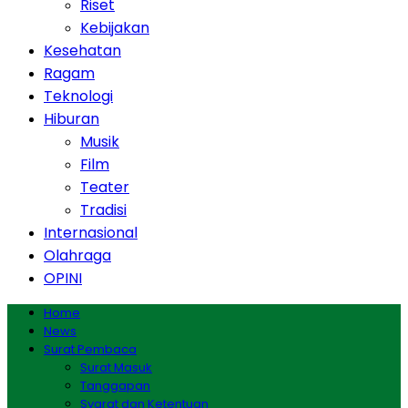
Riset
Kebijakan
Kesehatan
Ragam
Teknologi
Hiburan
Musik
Film
Teater
Tradisi
Internasional
Olahraga
OPINI
Home
News
Surat Pembaca
Surat Masuk
Tanggapan
Syarat dan Ketentuan