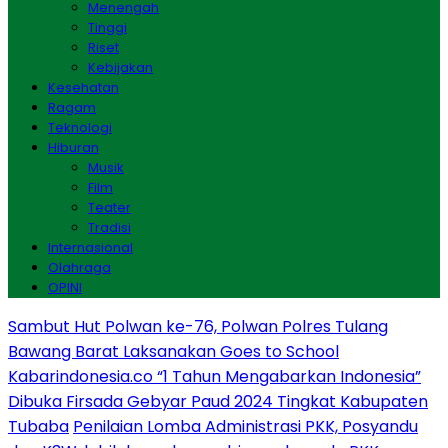
Menengah
Tinggi
Riset
Kebijakan
Kesehatan
Ragam
Teknologi
Hiburan
Musik
Film
Teater
Tradisi
Internasional
Olahraga
OPINI
Sambut Hut Polwan ke-76, Polwan Polres Tulang
Bawang Barat Laksanakan Goes to School
Kabarindonesia.co “1 Tahun Mengabarkan Indonesia”
Dibuka Firsada Gebyar Paud 2024 Tingkat Kabupaten
Tubaba
Penilaian Lomba Administrasi PKK, Posyandu