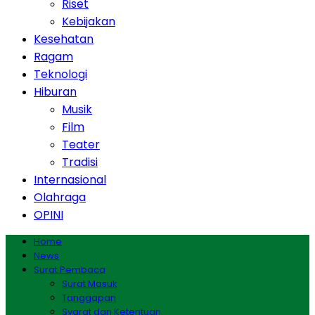
Riset
Kebijakan
Kesehatan
Ragam
Teknologi
Hiburan
Musik
Film
Teater
Tradisi
Internasional
Olahraga
OPINI
Home
News
Surat Pembaca
Surat Masuk
Tanggapan
Syarat dan Ketentuan