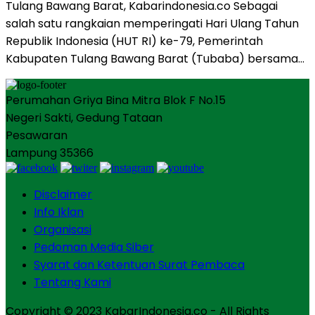
Tulang Bawang Barat, Kabarindonesia.co Sebagai
salah satu rangkaian memperingati Hari Ulang Tahun
Republik Indonesia (HUT RI) ke-79, Pemerintah
Kabupaten Tulang Bawang Barat (Tubaba) bersama…
Perumahan Griya Bina Mitra Blok F No.15
Negeri Sakti, Gedung Tataan
Pesawaran
Lampung 35366
Disclaimer
Info Iklan
Organisasi
Pedoman Media Siber
Syarat dan Ketentuan Surat Pembaca
Tentang Kami
Copyright © 2023 KabarIndonesia.co - All Rights