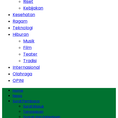
Riset
Kebijakan
Kesehatan
Ragam
Teknologi
Hiburan
Musik
Film
Teater
Tradisi
Internasional
Olahraga
OPINI
Home
News
Surat Pembaca
Surat Masuk
Tanggapan
Syarat dan Ketentuan