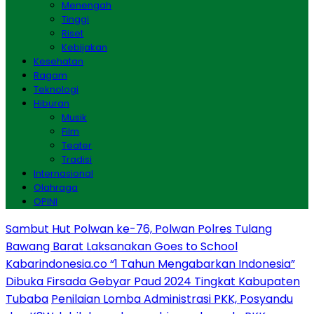
Menengah
Tinggi
Riset
Kebijakan
Kesehatan
Ragam
Teknologi
Hiburan
Musik
Film
Teater
Tradisi
Internasional
Olahraga
OPINI
Sambut Hut Polwan ke-76, Polwan Polres Tulang
Bawang Barat Laksanakan Goes to School
Kabarindonesia.co “1 Tahun Mengabarkan Indonesia”
Dibuka Firsada Gebyar Paud 2024 Tingkat Kabupaten
Tubaba
Penilaian Lomba Administrasi PKK, Posyandu