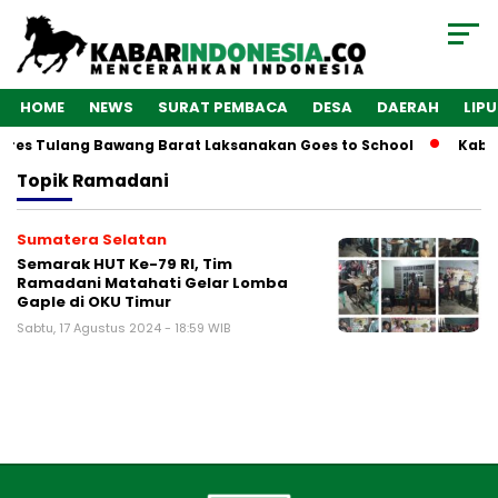
HOME
NEWS
SURAT PEMBACA
DESA
DAERAH
LIP
lres Tulang Bawang Barat Laksanakan Goes to School
Kabar
Topik
Ramadani
Sumatera Selatan
Semarak HUT Ke-79 RI, Tim
Ramadani Matahati Gelar Lomba
Gaple di OKU Timur
Sabtu, 17 Agustus 2024 - 18:59 WIB