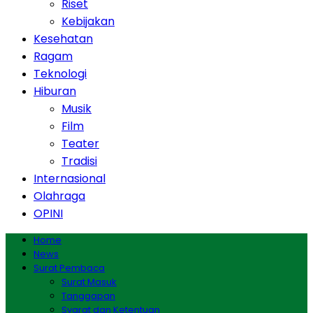
Riset
Kebijakan
Kesehatan
Ragam
Teknologi
Hiburan
Musik
Film
Teater
Tradisi
Internasional
Olahraga
OPINI
Home
News
Surat Pembaca
Surat Masuk
Tanggapan
Syarat dan Ketentuan