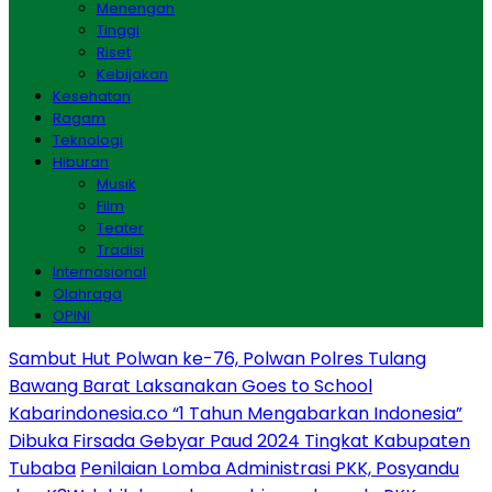
Menengah
Tinggi
Riset
Kebijakan
Kesehatan
Ragam
Teknologi
Hiburan
Musik
Film
Teater
Tradisi
Internasional
Olahraga
OPINI
Sambut Hut Polwan ke-76, Polwan Polres Tulang
Bawang Barat Laksanakan Goes to School
Kabarindonesia.co “1 Tahun Mengabarkan Indonesia”
Dibuka Firsada Gebyar Paud 2024 Tingkat Kabupaten
Tubaba
Penilaian Lomba Administrasi PKK, Posyandu