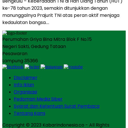
Bengkulu – Keberadaan TNI di Hari Ulang Tahun (HUT)
ke-78 tahun 2023, semakin ditunjukkan dengan
manunggalnya Prajurit TNI atas peran aktif menjaga
kedaulatan bangsa….
Perumahan Griya Bina Mitra Blok F No.15
Negeri Sakti, Gedung Tataan
Pesawaran
Lampung 35366
Disclaimer
Info Iklan
Organisasi
Pedoman Media Siber
Syarat dan Ketentuan Surat Pembaca
Tentang Kami
Copyright © 2023 KabarIndonesia.co - All Rights