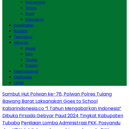
Menengah
Tinggi
Riset
Kebijakan
Kesehatan
Ragam
Teknologi
Hiburan
Musik
Film
Teater
Tradisi
Internasional
Olahraga
OPINI
Sambut Hut Polwan ke-76, Polwan Polres Tulang
Bawang Barat Laksanakan Goes to School
Kabarindonesia.co “1 Tahun Mengabarkan Indonesia”
Dibuka Firsada Gebyar Paud 2024 Tingkat Kabupaten
Tubaba
Penilaian Lomba Administrasi PKK, Posyandu