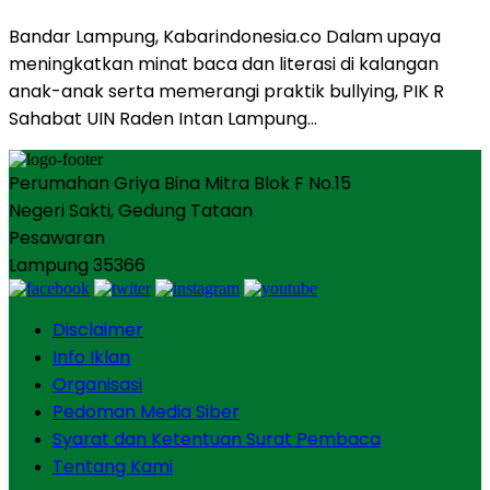
Bandar Lampung, Kabarindonesia.co Dalam upaya
meningkatkan minat baca dan literasi di kalangan
anak-anak serta memerangi praktik bullying, PIK R
Sahabat UIN Raden Intan Lampung…
Perumahan Griya Bina Mitra Blok F No.15
Negeri Sakti, Gedung Tataan
Pesawaran
Lampung 35366
Disclaimer
Info Iklan
Organisasi
Pedoman Media Siber
Syarat dan Ketentuan Surat Pembaca
Tentang Kami