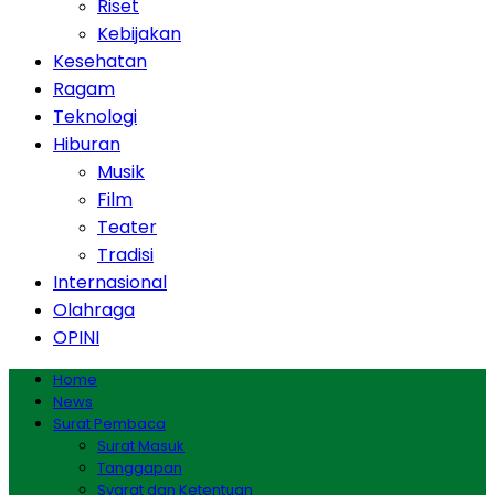
Riset
Kebijakan
Kesehatan
Ragam
Teknologi
Hiburan
Musik
Film
Teater
Tradisi
Internasional
Olahraga
OPINI
Home
News
Surat Pembaca
Surat Masuk
Tanggapan
Syarat dan Ketentuan