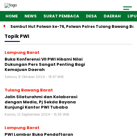
HOME
NEWS
SURAT PEMBACA
DESA
DAERAH
LIP
Sambut Hut Polwan ke-76, Polwan Polres Tulang Bawang Bar
Topik
PWI
Lampung Barat
Buka Konferensi VII PWI Hikami Nilai
Dukungan Pers Sangat Penting Bagi
Kemajuan Daerah
Selasa, 8 Oktober 2024 - 18:47 WIB
Tulang Bawang Barat
Jalin Silaturahmi dan Kolaborasi
dengan Media, Pj Sekda Bayana
Kunjungi Kantor PWI Tubaba
Kamis, 12 September 2024 - 15:35 WIB
Lampung Barat
PWI Lambar Buka Pendaftaran