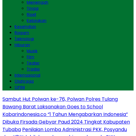
Menengah
Tinggi
Riset
Kebijakan
Kesehatan
Ragam
Teknologi
Hiburan
Musik
Film
Teater
Tradisi
Internasional
Olahraga
OPINI
Sambut Hut Polwan ke-76, Polwan Polres Tulang
Bawang Barat Laksanakan Goes to School
Kabarindonesia.co “1 Tahun Mengabarkan Indonesia”
Dibuka Firsada Gebyar Paud 2024 Tingkat Kabupaten
Tubaba
Penilaian Lomba Administrasi PKK, Posyandu