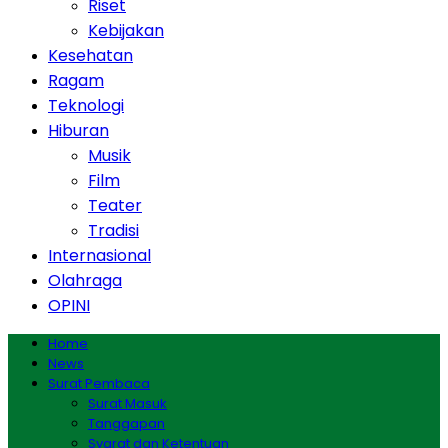
Riset
Kebijakan
Kesehatan
Ragam
Teknologi
Hiburan
Musik
Film
Teater
Tradisi
Internasional
Olahraga
OPINI
Home
News
Surat Pembaca
Surat Masuk
Tanggapan
Syarat dan Ketentuan