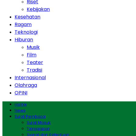
Riset
Kebijakan
Kesehatan
Ragam
Teknologi
Hiburan
Musik
Film
Teater
Tradisi
Internasional
Olahraga
OPINI
Home
News
Surat Pembaca
Surat Masuk
Tanggapan
Syarat dan Ketentuan