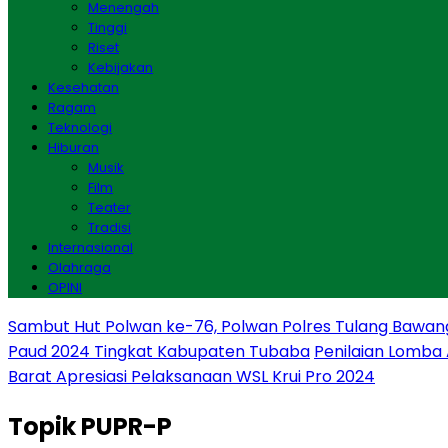
Menengah
Tinggi
Riset
Kebijakan
Kesehatan
Ragam
Teknologi
Hiburan
Musik
Film
Teater
Tradisi
Internasional
Olahraga
OPINI
Sambut Hut Polwan ke-76, Polwan Polres Tulang Bawan
Paud 2024 Tingkat Kabupaten Tubaba
Penilaian Lomba
Barat Apresiasi Pelaksanaan WSL Krui Pro 2024
Topik
PUPR-P