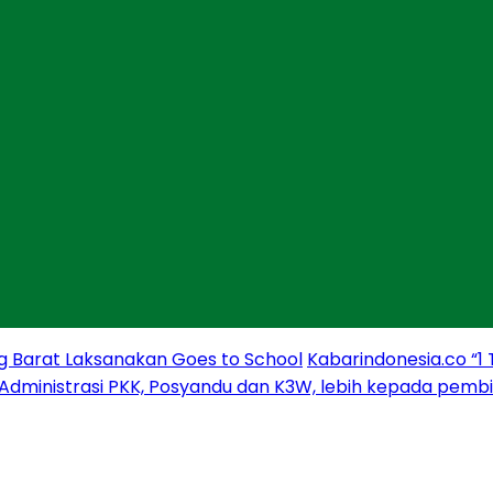
g Barat Laksanakan Goes to School
Kabarindonesia.co “1
 Administrasi PKK, Posyandu dan K3W, lebih kepada pem