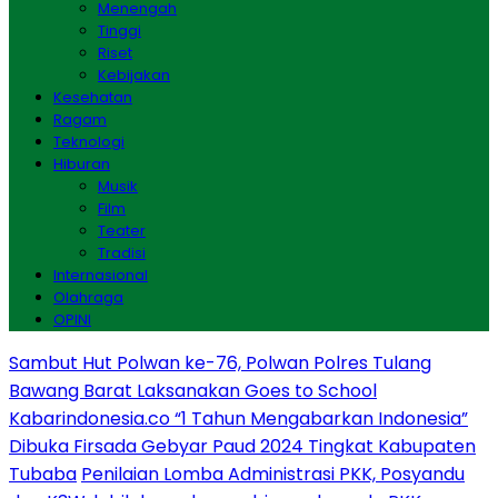
Menengah
Tinggi
Riset
Kebijakan
Kesehatan
Ragam
Teknologi
Hiburan
Musik
Film
Teater
Tradisi
Internasional
Olahraga
OPINI
Sambut Hut Polwan ke-76, Polwan Polres Tulang
Bawang Barat Laksanakan Goes to School
Kabarindonesia.co “1 Tahun Mengabarkan Indonesia”
Dibuka Firsada Gebyar Paud 2024 Tingkat Kabupaten
Tubaba
Penilaian Lomba Administrasi PKK, Posyandu