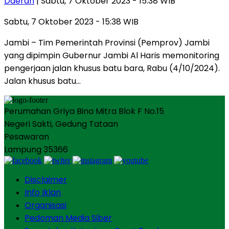
Daerah
| Sabtu, 7 Oktober 2023 - 15:38 WIB
Sabtu, 7 Oktober 2023 - 15:38 WIB
Jambi – Tim Pemerintah Provinsi (Pemprov) Jambi
yang dipimpin Gubernur Jambi Al Haris memonitoring
pengerjaan jalan khusus batu bara, Rabu (4/10/2024).
Jalan khusus batu…
Perumahan Griya Bina Mitra Blok F No.15
Negeri Sakti, Gedung Tataan
Pesawaran
Lampung 35366
Disclaimer
Info Iklan
Organisasi
Pedoman Media Siber