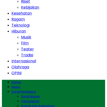
Riset
Kebijakan
Kesehatan
Ragam
Teknologi
Hiburan
Musik
Film
Teater
Tradisi
Internasional
Olahraga
OPINI
Home
News
Surat Pembaca
Surat Masuk
Tanggapan
Syarat dan Ketentuan