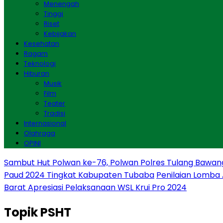
Menengah
Tinggi
Riset
Kebijakan
Kesehatan
Ragam
Teknologi
Hiburan
Musik
Film
Teater
Tradisi
Internasional
Olahraga
OPINI
Sambut Hut Polwan ke-76, Polwan Polres Tulang Bawan
Paud 2024 Tingkat Kabupaten Tubaba
Penilaian Lomba
Barat Apresiasi Pelaksanaan WSL Krui Pro 2024
Topik
PSHT