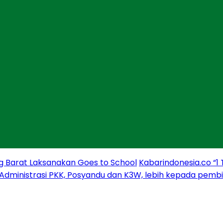
g Barat Laksanakan Goes to School
Kabarindonesia.co “1
 Administrasi PKK, Posyandu dan K3W, lebih kepada pem