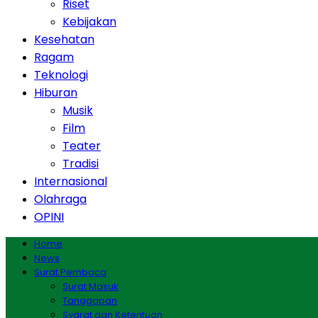
Riset
Kebijakan
Kesehatan
Ragam
Teknologi
Hiburan
Musik
Film
Teater
Tradisi
Internasional
Olahraga
OPINI
Home
News
Surat Pembaca
Surat Masuk
Tanggapan
Syarat dan Ketentuan