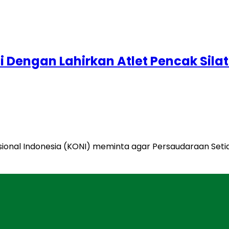
si Dengan Lahirkan Atlet Pencak Si
onal Indonesia (KONI) meminta agar Persaudaraan Setia H