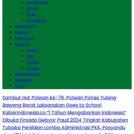
Menengah
Tinggi
Riset
Kebijakan
Kesehatan
Ragam
Teknologi
Hiburan
Musik
Film
Teater
Tradisi
Internasional
Olahraga
OPINI
Sambut Hut Polwan ke-76, Polwan Polres Tulang
Bawang Barat Laksanakan Goes to School
Kabarindonesia.co “1 Tahun Mengabarkan Indonesia”
Dibuka Firsada Gebyar Paud 2024 Tingkat Kabupaten
Tubaba
Penilaian Lomba Administrasi PKK, Posyandu