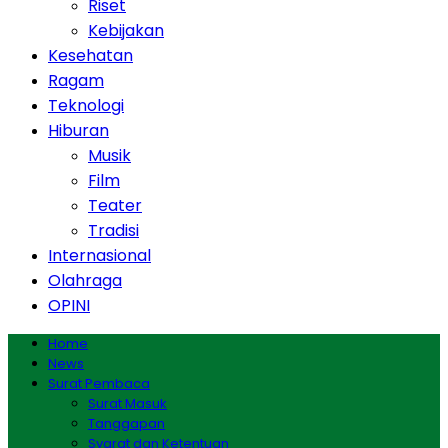
Riset
Kebijakan
Kesehatan
Ragam
Teknologi
Hiburan
Musik
Film
Teater
Tradisi
Internasional
Olahraga
OPINI
Home
News
Surat Pembaca
Surat Masuk
Tanggapan
Syarat dan Ketentuan