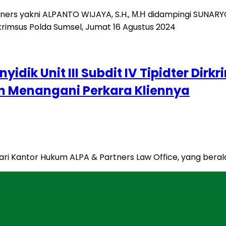
dik Unit III Subdit IV Tipidter Dir
am Menangani Perkara Kliennya
i Kantor Hukum ALPA & Partners Law Office, yang beralam