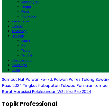
Menengah
Tinggi
Riset
Kebijakan
Kesehatan
Ragam
Teknologi
Hiburan
Musik
Film
Teater
Tradisi
Internasional
Olahraga
OPINI
Sambut Hut Polwan ke-76, Polwan Polres Tulang Bawan
Paud 2024 Tingkat Kabupaten Tubaba
Penilaian Lomba
Barat Apresiasi Pelaksanaan WSL Krui Pro 2024
Topik
Professional