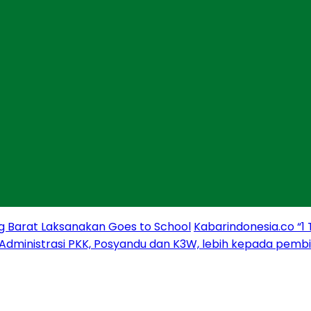
g Barat Laksanakan Goes to School
Kabarindonesia.co “1
 Administrasi PKK, Posyandu dan K3W, lebih kepada pem