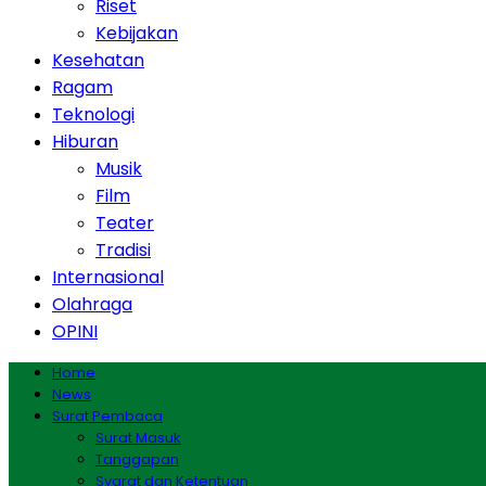
Riset
Kebijakan
Kesehatan
Ragam
Teknologi
Hiburan
Musik
Film
Teater
Tradisi
Internasional
Olahraga
OPINI
Home
News
Surat Pembaca
Surat Masuk
Tanggapan
Syarat dan Ketentuan