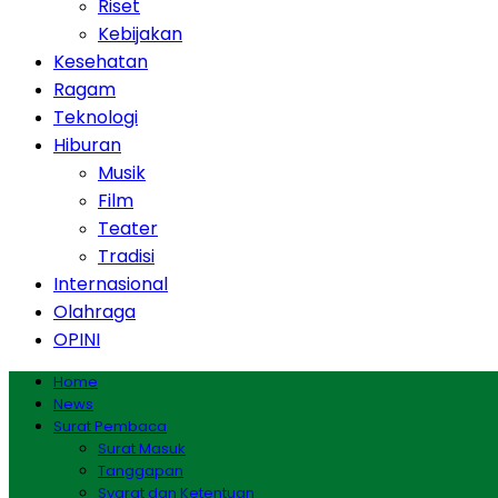
Riset
Kebijakan
Kesehatan
Ragam
Teknologi
Hiburan
Musik
Film
Teater
Tradisi
Internasional
Olahraga
OPINI
Home
News
Surat Pembaca
Surat Masuk
Tanggapan
Syarat dan Ketentuan