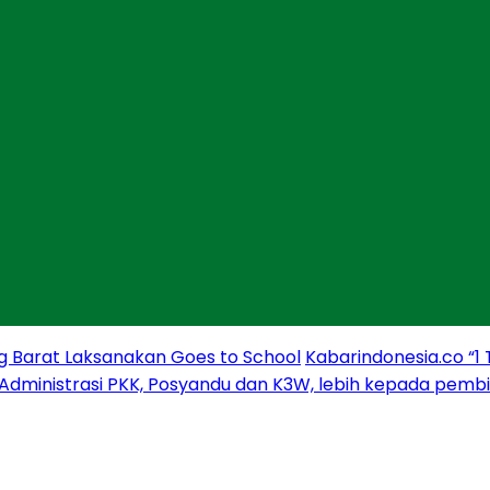
g Barat Laksanakan Goes to School
Kabarindonesia.co “1
 Administrasi PKK, Posyandu dan K3W, lebih kepada pem