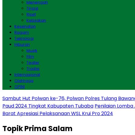
Menengah
Tinggi
Riset
Kebijakan
Kesehatan
Ragam
Teknologi
Hiburan
Musik
Film
Teater
Tradisi
Internasional
Olahraga
OPINI
Sambut Hut Polwan ke-76, Polwan Polres Tulang Bawan
Paud 2024 Tingkat Kabupaten Tubaba
Penilaian Lomba
Barat Apresiasi Pelaksanaan WSL Krui Pro 2024
Topik
Prima Salam