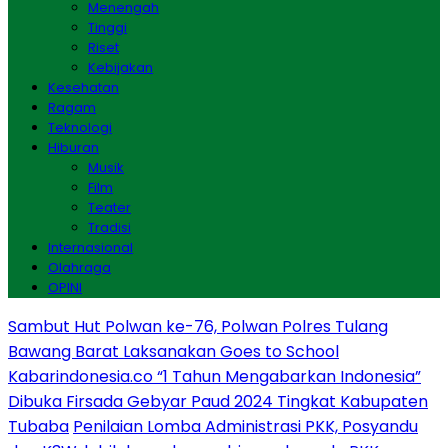
Menengah
Tinggi
Riset
Kebijakan
Kesehatan
Ragam
Teknologi
Hiburan
Musik
Film
Teater
Tradisi
Internasional
Olahraga
OPINI
Sambut Hut Polwan ke-76, Polwan Polres Tulang
Bawang Barat Laksanakan Goes to School
Kabarindonesia.co “1 Tahun Mengabarkan Indonesia”
Dibuka Firsada Gebyar Paud 2024 Tingkat Kabupaten
Tubaba
Penilaian Lomba Administrasi PKK, Posyandu