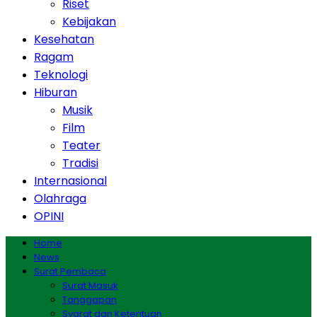
Riset
Kebijakan
Kesehatan
Ragam
Teknologi
Hiburan
Musik
Film
Teater
Tradisi
Internasional
Olahraga
OPINI
Home
News
Surat Pembaca
Surat Masuk
Tanggapan
Syarat dan Ketentuan