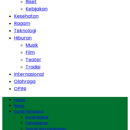
Riset
Kebijakan
Kesehatan
Ragam
Teknologi
Hiburan
Musik
Film
Teater
Tradisi
Internasional
Olahraga
OPINI
Home
News
Surat Pembaca
Surat Masuk
Tanggapan
Syarat dan Ketentuan