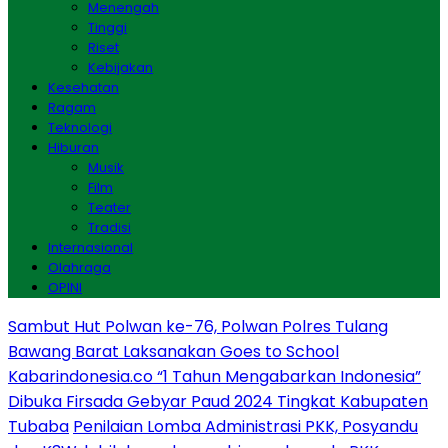
Menengah
Tinggi
Riset
Kebijakan
Kesehatan
Ragam
Teknologi
Hiburan
Musik
Film
Teater
Tradisi
Internasional
Olahraga
OPINI
Sambut Hut Polwan ke-76, Polwan Polres Tulang
Bawang Barat Laksanakan Goes to School
Kabarindonesia.co “1 Tahun Mengabarkan Indonesia”
Dibuka Firsada Gebyar Paud 2024 Tingkat Kabupaten
Tubaba
Penilaian Lomba Administrasi PKK, Posyandu