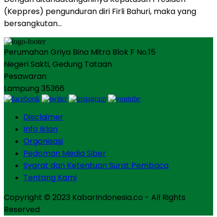
(Keppres) pengunduran diri Firli Bahuri, maka yang
bersangkutan…
Perumahan Griya Bina Mitra Blok F No.15
Negeri Sakti, Gedung Tataan
Pesawaran
Lampung 35366
Disclaimer
Info Iklan
Organisasi
Pedoman Media Siber
Syarat dan Ketentuan Surat Pembaca
Tentang Kami
Copyright © 2023 KabarIndonesia.co - All Rights
Reserved