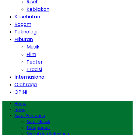
Riset
Kebijakan
Kesehatan
Ragam
Teknologi
Hiburan
Musik
Film
Teater
Tradisi
Internasional
Olahraga
OPINI
Home
News
Surat Pembaca
Surat Masuk
Tanggapan
Syarat dan Ketentuan