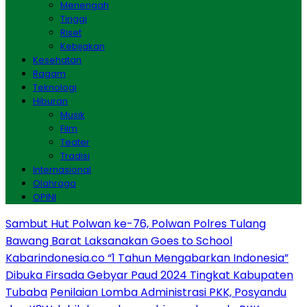
Menengah
Tinggi
Riset
Kebijakan
Kesehatan
Ragam
Teknologi
Hiburan
Musik
Film
Teater
Tradisi
Internasional
Olahraga
OPINI
Sambut Hut Polwan ke-76, Polwan Polres Tulang
Bawang Barat Laksanakan Goes to School
Kabarindonesia.co “1 Tahun Mengabarkan Indonesia”
Dibuka Firsada Gebyar Paud 2024 Tingkat Kabupaten
Tubaba
Penilaian Lomba Administrasi PKK, Posyandu