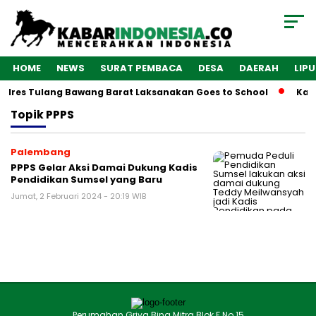
HOME
NEWS
SURAT PEMBACA
DESA
DAERAH
LIP
Polres Tulang Bawang Barat Laksanakan Goes to School
Kaba
Topik
PPPS
Palembang
PPPS Gelar Aksi Damai Dukung Kadis
Pendidikan Sumsel yang Baru
Jumat, 2 Februari 2024 - 20:19 WIB
Perumahan Griya Bina Mitra Blok F No.15