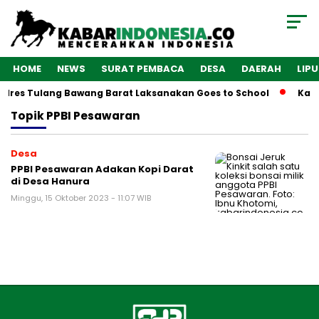
HOME
NEWS
SURAT PEMBACA
DESA
DAERAH
LIP
olres Tulang Bawang Barat Laksanakan Goes to School
Kaba
Topik
PPBI Pesawaran
Desa
PPBI Pesawaran Adakan Kopi Darat
di Desa Hanura
Minggu, 15 Oktober 2023 - 11:07 WIB