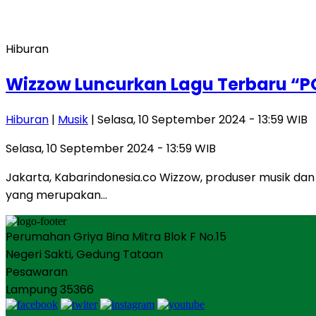
Hiburan
Wizzow Luncurkan Lagu Terbaru “P
Hiburan
|
Musik
| Selasa, 10 September 2024 - 13:59 WIB
Selasa, 10 September 2024 - 13:59 WIB
Jakarta, Kabarindonesia.co Wizzow, produser musik dan 
yang merupakan…
Perumahan Griya Bina Mitra Blok F No.15
Negeri Sakti, Gedung Tataan
Pesawaran
Lampung 35366