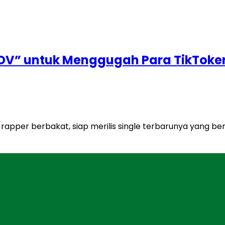
OV” untuk Menggugah Para TikToke
rapper berbakat, siap merilis single terbarunya yang ber