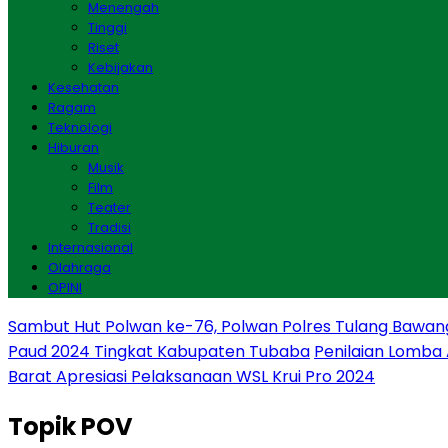
Menengah
Tinggi
Riset
Kebijakan
Kesehatan
Ragam
Teknologi
Hiburan
Musik
Film
Teater
Tradisi
Internasional
Olahraga
OPINI
Sambut Hut Polwan ke-76, Polwan Polres Tulang Bawan
Paud 2024 Tingkat Kabupaten Tubaba
Penilaian Lomba
Barat Apresiasi Pelaksanaan WSL Krui Pro 2024
Topik
POV