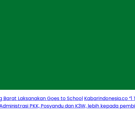
g Barat Laksanakan Goes to School
Kabarindonesia.co “1
 Administrasi PKK, Posyandu dan K3W, lebih kepada pem