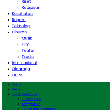
Riset
Kebijakan
Kesehatan
Ragam
Teknologi
Hiburan
Musik
Film
Teater
Tradisi
Internasional
Olahraga
OPINI
Home
News
Surat Pembaca
Surat Masuk
Tanggapan
Syarat dan Ketentuan