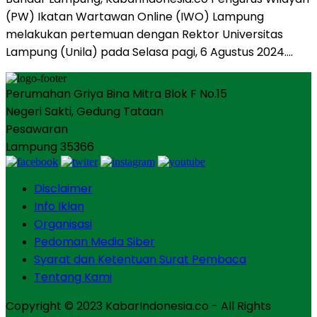
(PW) Ikatan Wartawan Online (IWO) Lampung
melakukan pertemuan dengan Rektor Universitas
Lampung (Unila) pada Selasa pagi, 6 Agustus 2024….
Perumahan Griya Bina Mitra Blok F No.15
Negeri Sakti, Gedung Tataan
Pesawaran
Lampung 35366
Disclaimer
Info Iklan
Organisasi
Pedoman Media Siber
Syarat dan Ketentuan Surat Pembaca
Tentang Kami
Copyright © 2023 KabarIndonesia.co - All Rights