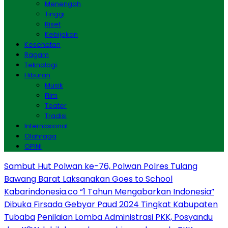
Menengah
Tinggi
Riset
Kebijakan
Kesehatan
Ragam
Teknologi
Hiburan
Musik
Film
Teater
Tradisi
Internasional
Olahraga
OPINI
Sambut Hut Polwan ke-76, Polwan Polres Tulang
Bawang Barat Laksanakan Goes to School
Kabarindonesia.co “1 Tahun Mengabarkan Indonesia”
Dibuka Firsada Gebyar Paud 2024 Tingkat Kabupaten
Tubaba
Penilaian Lomba Administrasi PKK, Posyandu