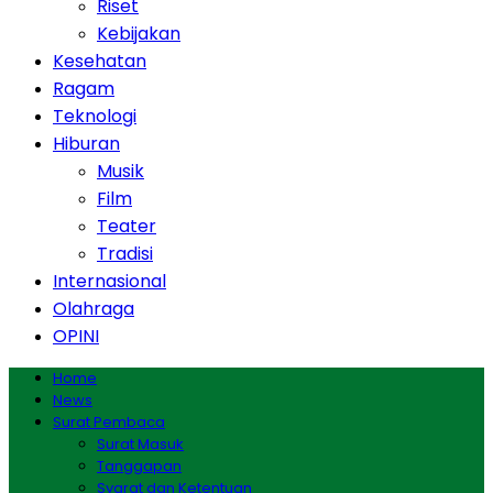
Riset
Kebijakan
Kesehatan
Ragam
Teknologi
Hiburan
Musik
Film
Teater
Tradisi
Internasional
Olahraga
OPINI
Home
News
Surat Pembaca
Surat Masuk
Tanggapan
Syarat dan Ketentuan