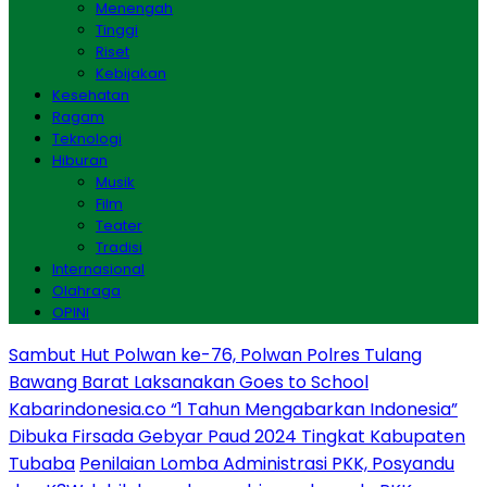
Menengah
Tinggi
Riset
Kebijakan
Kesehatan
Ragam
Teknologi
Hiburan
Musik
Film
Teater
Tradisi
Internasional
Olahraga
OPINI
Sambut Hut Polwan ke-76, Polwan Polres Tulang
Bawang Barat Laksanakan Goes to School
Kabarindonesia.co “1 Tahun Mengabarkan Indonesia”
Dibuka Firsada Gebyar Paud 2024 Tingkat Kabupaten
Tubaba
Penilaian Lomba Administrasi PKK, Posyandu