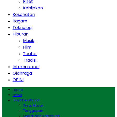
Riset
Kebijakan
Kesehatan
Ragam
Teknologi
Hiburan
Musik
Film
Teater
Tradisi
Internasional
Olahraga
OPINI
Home
News
Surat Pembaca
Surat Masuk
Tanggapan
Syarat dan Ketentuan