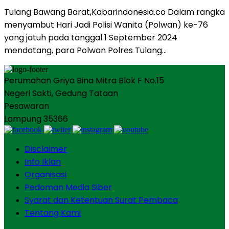
Tulang Bawang Barat,Kabarindonesia.co Dalam rangka
menyambut Hari Jadi Polisi Wanita (Polwan) ke-76
yang jatuh pada tanggal 1 September 2024
mendatang, para Polwan Polres Tulang…
Perumahan Griya Bina Mitra Blok F No.15
Negeri Sakti, Gedung Tataan
Pesawaran
Lampung 35366
Disclaimer
Info Iklan
Organisasi
Pedoman Media Siber
Syarat dan Ketentuan Surat Pembaca
Tentang Kami