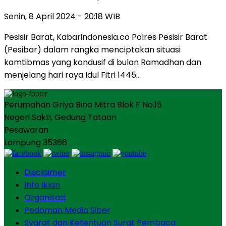
Senin, 8 April 2024 - 20:18 WIB
Pesisir Barat, Kabarindonesia.co Polres Pesisir Barat
(Pesibar) dalam rangka menciptakan situasi
kamtibmas yang kondusif di bulan Ramadhan dan
menjelang hari raya Idul Fitri 1445…
Perumahan Griya Bina Mitra Blok F No.15
Negeri Sakti, Gedung Tataan
Pesawaran
Lampung 35366
Disclaimer
Info Iklan
Organisasi
Pedoman Media Siber
Syarat dan Ketentuan Surat Pembaca