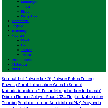
Menengah
Tinggi
Riset
Kebijakan
Kesehatan
Ragam
Teknologi
Hiburan
Musik
Film
Teater
Tradisi
Internasional
Olahraga
OPINI
Sambut Hut Polwan ke-76, Polwan Polres Tulang
Bawang Barat Laksanakan Goes to School
Kabarindonesia.co “1 Tahun Mengabarkan Indonesia”
Dibuka Firsada Gebyar Paud 2024 Tingkat Kabupaten
Tubaba
Penilaian Lomba Administrasi PKK, Posyandu