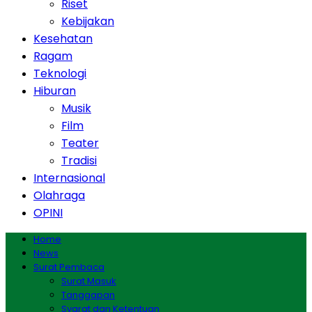
Riset
Kebijakan
Kesehatan
Ragam
Teknologi
Hiburan
Musik
Film
Teater
Tradisi
Internasional
Olahraga
OPINI
Home
News
Surat Pembaca
Surat Masuk
Tanggapan
Syarat dan Ketentuan