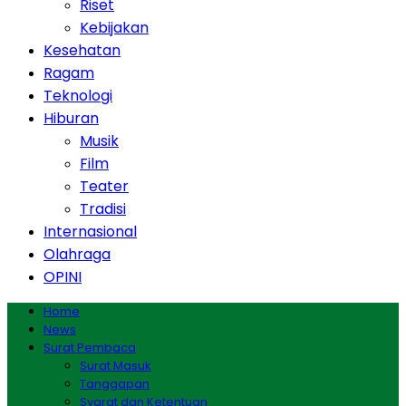
Riset
Kebijakan
Kesehatan
Ragam
Teknologi
Hiburan
Musik
Film
Teater
Tradisi
Internasional
Olahraga
OPINI
Home
News
Surat Pembaca
Surat Masuk
Tanggapan
Syarat dan Ketentuan