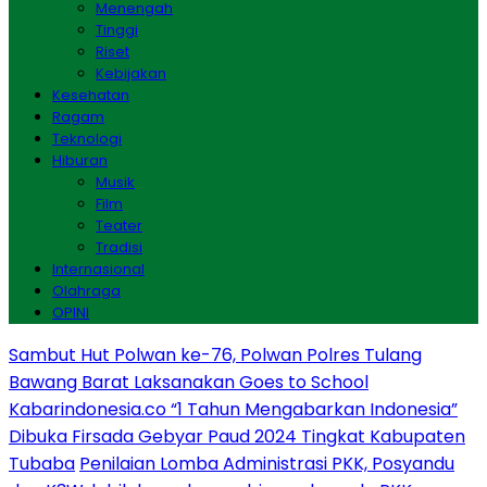
Menengah
Tinggi
Riset
Kebijakan
Kesehatan
Ragam
Teknologi
Hiburan
Musik
Film
Teater
Tradisi
Internasional
Olahraga
OPINI
Sambut Hut Polwan ke-76, Polwan Polres Tulang
Bawang Barat Laksanakan Goes to School
Kabarindonesia.co “1 Tahun Mengabarkan Indonesia”
Dibuka Firsada Gebyar Paud 2024 Tingkat Kabupaten
Tubaba
Penilaian Lomba Administrasi PKK, Posyandu