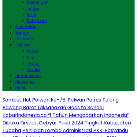
Menengah
Tinggi
Riset
Kebijakan
Kesehatan
Ragam
Teknologi
Hiburan
Musik
Film
Teater
Tradisi
Internasional
Olahraga
OPINI
Sambut Hut Polwan ke-76, Polwan Polres Tulang
Bawang Barat Laksanakan Goes to School
Kabarindonesia.co “1 Tahun Mengabarkan Indonesia”
Dibuka Firsada Gebyar Paud 2024 Tingkat Kabupaten
Tubaba
Penilaian Lomba Administrasi PKK, Posyandu