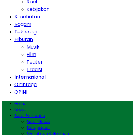
Riset
Kebijakan
Kesehatan
Ragam
Teknologi
Hiburan
Musik
Film
Teater
Tradisi
Internasional
Olahraga
OPINI
Home
News
Surat Pembaca
Surat Masuk
Tanggapan
Syarat dan Ketentuan