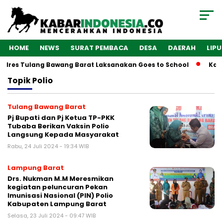
HOME
NEWS
SURAT PEMBACA
DESA
DAERAH
LIP
Polres Tulang Bawang Barat Laksanakan Goes to School
Kaba
Topik
Polio
Tulang Bawang Barat
Pj Bupati dan Pj Ketua TP-PKK
Tubaba Berikan Vaksin Polio
Langsung Kepada Masyarakat
Rabu, 24 Juli 2024 - 19:34 WIB
Lampung Barat
Drs. Nukman M.M Meresmikan
kegiatan peluncuran Pekan
Imunisasi Nasional (PIN) Polio
Kabupaten Lampung Barat
Selasa, 23 Juli 2024 - 09:47 WIB