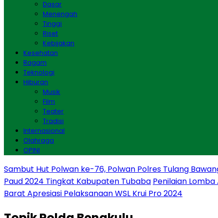
Dasar
Menengah
Tinggi
Riset
Kebijakan
Kesehatan
Ragam
Teknologi
Hiburan
Musik
Film
Teater
Tradisi
Internasional
Olahraga
OPINI
Sambut Hut Polwan ke-76, Polwan Polres Tulang Bawan
Paud 2024 Tingkat Kabupaten Tubaba
Penilaian Lomba
Barat Apresiasi Pelaksanaan WSL Krui Pro 2024
Topik
Polda Bengkulu