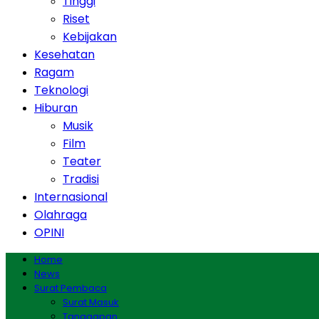
Tinggi
Riset
Kebijakan
Kesehatan
Ragam
Teknologi
Hiburan
Musik
Film
Teater
Tradisi
Internasional
Olahraga
OPINI
Home
News
Surat Pembaca
Surat Masuk
Tanggapan