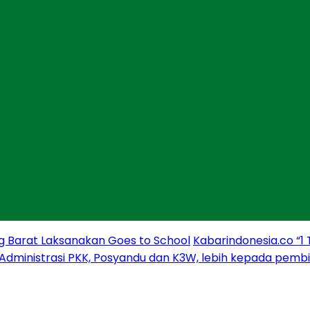
g Barat Laksanakan Goes to School
Kabarindonesia.co “1
 Administrasi PKK, Posyandu dan K3W, lebih kepada pem